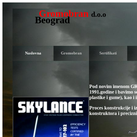
Gromobran
d.o.o
Beograd
Naslovna
Gromobran
Sertifikati
Pod novim imenom
GR
1991.godine i bavimo s
plastike i gume), kao i
Proces konstrukcije i 
konstruktora i precizn