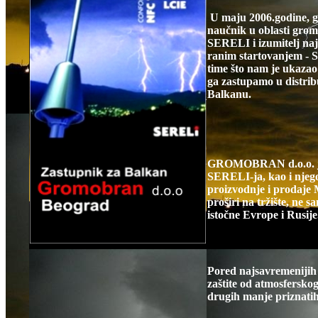
U maju 2006.godine, g-
naučnik u oblasti grom
SERELI i izumitelj naj
ranim startovanjem - 
time što nam je ukazao
ga zastupamo u distribu
Balkanu.
GROMOBRAN
d.o.o. 
SERELI-ja, kao i njeg
proizvodnje i prodaje 
proširi na tržište, ne 
istočne Evrope i Rusije
Pored najsavremenijih 
zaštite od atmosfersko
drugih manje priznatih